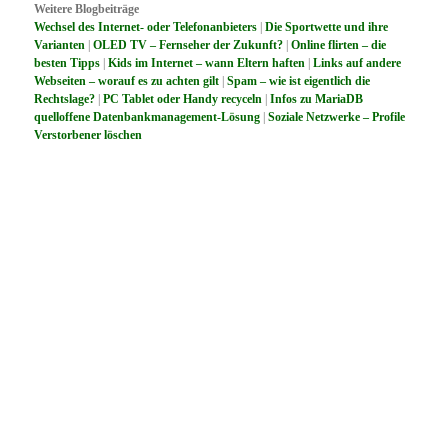
Weitere Blogbeiträge
Wechsel des Internet- oder Telefonanbieters
|
Die Sportwette und ihre
Varianten
|
OLED TV – Fernseher der Zukunft?
|
Online flirten – die
besten Tipps
|
Kids im Internet – wann Eltern haften
|
Links auf andere
Webseiten – worauf es zu achten gilt
|
Spam – wie ist eigentlich die
Rechtslage?
|
PC Tablet oder Handy recyceln
|
Infos zu MariaDB
quelloffene Datenbankmanagement-Lösung
|
Soziale Netzwerke – Profile
Verstorbener löschen