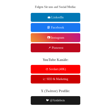
Folgen Sie uns auf Social Media:
💼 LinkedIn
📘 Facebook
📷 Instagram
📌 Pinterest
YouTube Kanäle:
🎨 Sevilart (40K)
📈 SEO & Marketing
X (Twitter) Profile:
🐦 @Artdefects