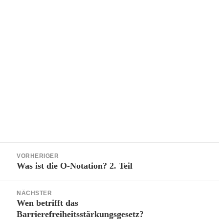
Beitragsnavigation
VORHERIGER
Was ist die O-Notation? 2. Teil
Vorheriger
Beitrag:
NÄCHSTER
Wen betrifft das
Nächster
Barrierefreiheitsstärkungsgesetz?
Beitrag: