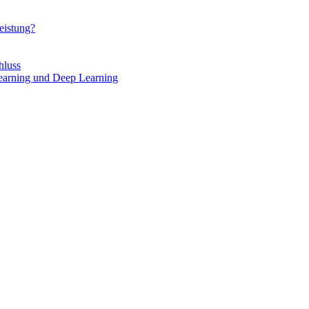
eistung?
hluss
Learning und Deep Learning