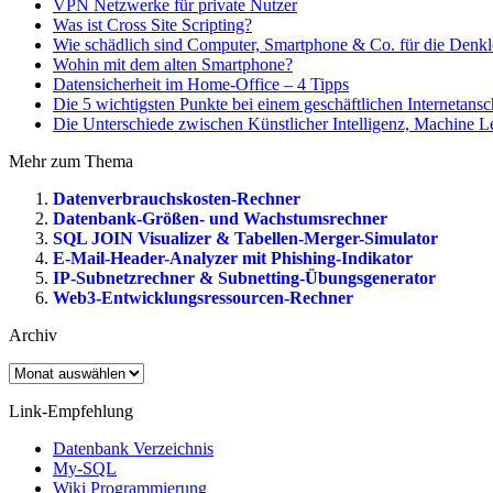
VPN Netzwerke für private Nutzer
Was ist Cross Site Scripting?
Wie schädlich sind Computer, Smartphone & Co. für die Denkl
Wohin mit dem alten Smartphone?
Datensicherheit im Home-Office – 4 Tipps
Die 5 wichtigsten Punkte bei einem geschäftlichen Internetansc
Die Unterschiede zwischen Künstlicher Intelligenz, Machine 
Mehr zum Thema
Datenverbrauchskosten-Rechner
Datenbank-Größen- und Wachstumsrechner
SQL JOIN Visualizer & Tabellen-Merger-Simulator
E-Mail-Header-Analyzer mit Phishing-Indikator
IP-Subnetzrechner & Subnetting-Übungsgenerator
Web3-Entwicklungsressourcen-Rechner
Archiv
Archiv
Link-Empfehlung
Datenbank Verzeichnis
My-SQL
Wiki Programmierung