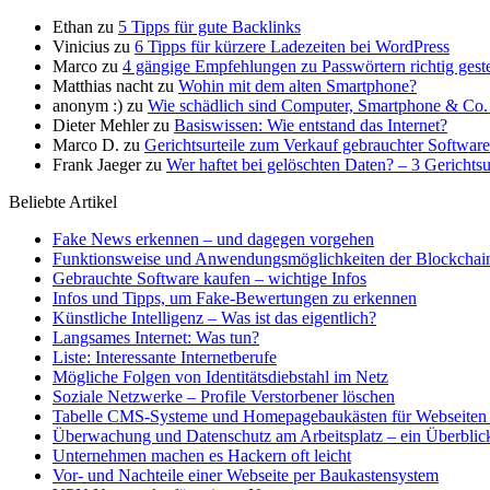
Ethan
zu
5 Tipps für gute Backlinks
Vinicius
zu
6 Tipps für kürzere Ladezeiten bei WordPress
Marco
zu
4 gängige Empfehlungen zu Passwörtern richtig geste
Matthias nacht
zu
Wohin mit dem alten Smartphone?
anonym :)
zu
Wie schädlich sind Computer, Smartphone & Co. 
Dieter Mehler
zu
Basiswissen: Wie entstand das Internet?
Marco D.
zu
Gerichtsurteile zum Verkauf gebrauchter Software
Frank Jaeger
zu
Wer haftet bei gelöschten Daten? – 3 Gerichtsu
Beliebte Artikel
Fake News erkennen – und dagegen vorgehen
Funktionsweise und Anwendungsmöglichkeiten der Blockchain-
Gebrauchte Software kaufen – wichtige Infos
Infos und Tipps, um Fake-Bewertungen zu erkennen
Künstliche Intelligenz – Was ist das eigentlich?
Langsames Internet: Was tun?
Liste: Interessante Internetberufe
Mögliche Folgen von Identitätsdiebstahl im Netz
Soziale Netzwerke – Profile Verstorbener löschen
Tabelle CMS-Systeme und Homepagebaukästen für Webseiten
Überwachung und Datenschutz am Arbeitsplatz – ein Überblic
Unternehmen machen es Hackern oft leicht
Vor- und Nachteile einer Webseite per Baukastensystem