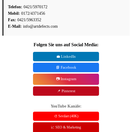
Telefon:
0421/5970172
Mobil:
0172/4371456
Fax:
0421/5963352
E-Mail:
info@artdefects.com
Folgen Sie uns auf Social Media:
💼 LinkedIn
📘 Facebook
📷 Instagram
📌 Pinterest
YouTube Kanäle:
🎨 Sevilart (40K)
📈 SEO & Marketing